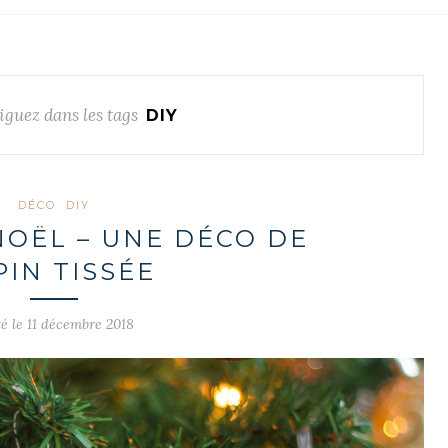
guez dans les tags
DIY
DÉCO
DIY
NOËL – UNE DÉCO DE
PIN TISSÉE
é le 11 décembre 2018