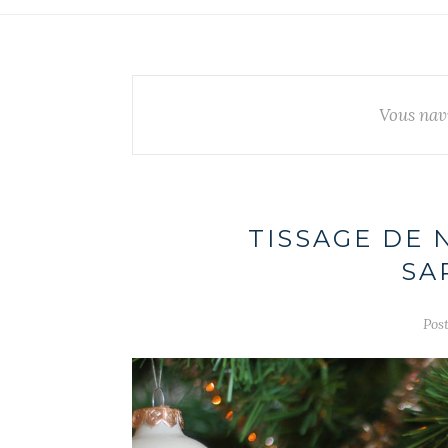
Vous navi
TISSAGE DE 
SA
Post