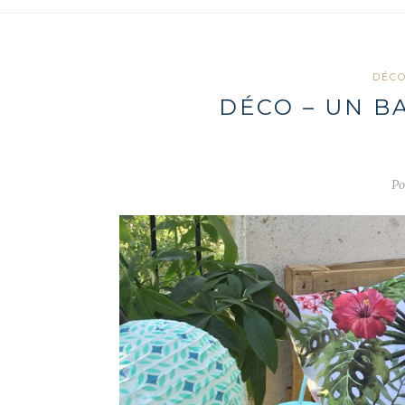
DÉC
DÉCO – UN B
Po