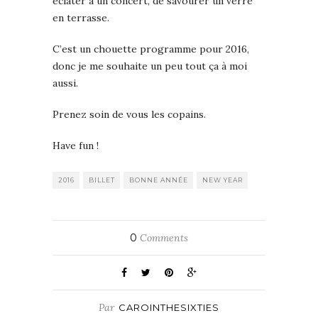
éclater à un concert, de savourer un verre
en terrasse.
C’est un chouette programme pour 2016,
donc je me souhaite un peu tout ça à moi
aussi.
Prenez soin de vous les copains.
Have fun !
2016
BILLET
BONNE ANNÉE
NEW YEAR
0
Comments
Par
CAROINTHESIXTIES